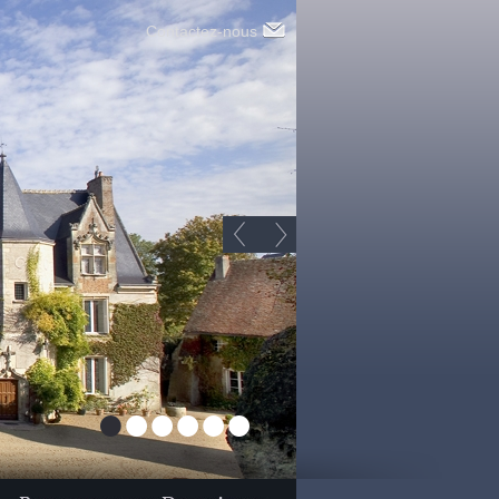
Contactez-nous
1
2
3
4
5
6