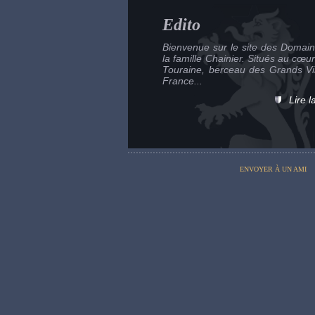
Edito
Bienvenue sur le site des Domai
la famille Chainier. Situés au cœur
Touraine, berceau des Grands V
France...
Lire l
ENVOYER À UN AMI