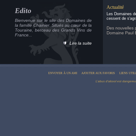
Actualité
Edito
Les Domaines de 
cessent de s'agra
Bienvenue sur le site des Domaines de
la famille Chainier. Situés au cœur de la
Des nouvelles p
Touraine, berceau des Grands Vins de
Domaine Paul 
France...
Lire la suite
ENVOYER À UN AMI
AJOUTER AUX FAVORIS
LIENS UTIL
L’abus d’alcool est dangere