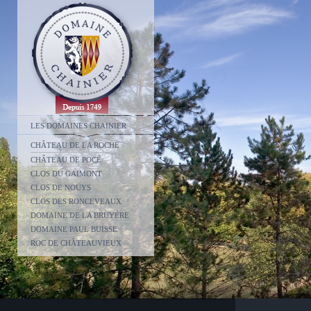
LES DOMAINES CHAINIER
CHÂTEAU DE LA ROCHE
CHÂTEAU DE POCÉ
CLOS DU GAIMONT
CLOS DE NOUYS
CLOS DES RONCEVEAUX
DOMAINE DE LA BRUYÈRE
DOMAINE PAUL BUISSE
ROC DE CHÂTEAUVIEUX